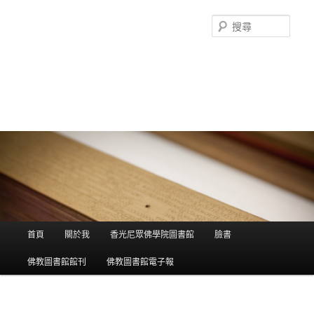
搜
尋
香光尼眾佛學院圖書館部落格
這是香光尼眾佛學院圖書館的部落格，願這座虛擬的知識殿堂，開啟您
智慧的泉源；在這裡尋訪到生命中的善知識，取得終身學習的資源。
主選單
首頁
關於我
香光尼眾佛學院圖書館
臉書
跳到主內容
跳到第二內容
佛教圖書館館刊
佛教圖書館電子報