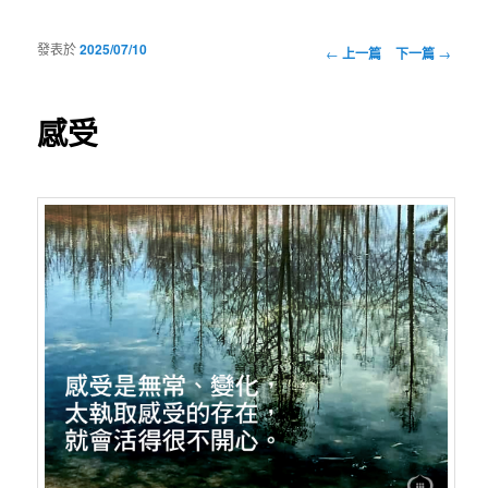
發表於
2025/07/10
瀏覽文章
←
上一篇
下一篇
→
感受