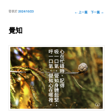
發表於
2024/10/23
瀏覽文章
←
上一篇
下一篇
→
覺知