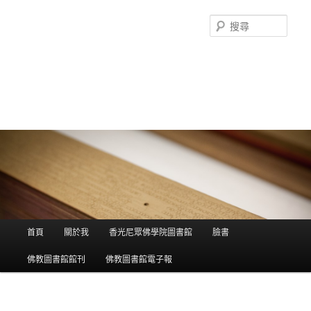
搜
尋
香光尼眾佛學院圖書館部落格
這是香光尼眾佛學院圖書館的部落格，願這座虛擬的知識殿堂，開啟您
智慧的泉源；在這裡尋訪到生命中的善知識，取得終身學習的資源。
主選單
首頁
關於我
香光尼眾佛學院圖書館
臉書
跳到主內容
跳到第二內容
佛教圖書館館刊
佛教圖書館電子報