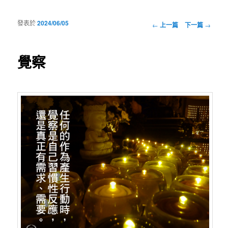
發表於
2024/06/05
瀏覽文章
←
上一篇
下一篇
→
覺察