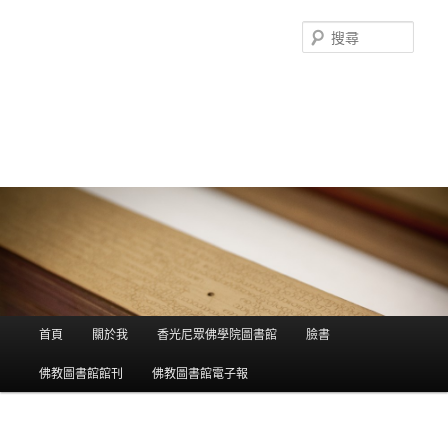
搜
尋
香光尼眾佛學院圖書館部落格
這是香光尼眾佛學院圖書館的部落格，願這座虛擬的知識殿堂，開啟您
智慧的泉源；在這裡尋訪到生命中的善知識，取得終身學習的資源。
主選單
首頁
關於我
香光尼眾佛學院圖書館
臉書
跳到主內容
跳到第二內容
佛教圖書館館刊
佛教圖書館電子報