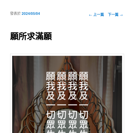
發表於
2024/05/04
瀏覽文章
←
上一篇
下一篇
→
願所求滿願