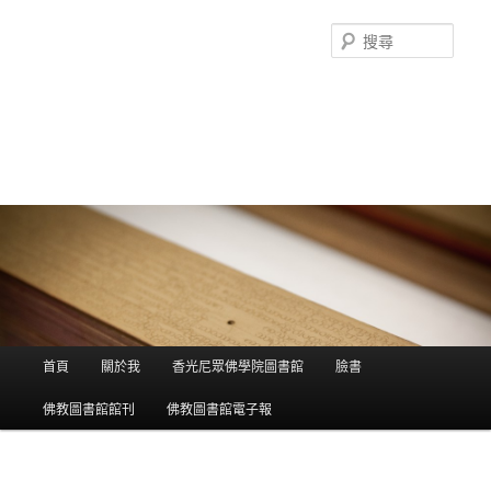
搜
尋
香光尼眾佛學院圖書館部落格
這是香光尼眾佛學院圖書館的部落格，願這座虛擬的知識殿堂，開啟您
智慧的泉源；在這裡尋訪到生命中的善知識，取得終身學習的資源。
主選單
首頁
關於我
香光尼眾佛學院圖書館
臉書
跳到主內容
跳到第二內容
佛教圖書館館刊
佛教圖書館電子報