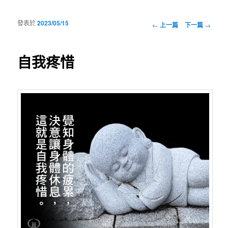
發表於
2023/05/15
瀏覽文章
←
上一篇
下一篇
→
自我疼惜