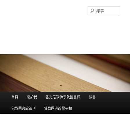
搜
尋
香光尼眾佛學院圖書館部落格
這是香光尼眾佛學院圖書館的部落格，願這座虛擬的知識殿堂，開啟您
智慧的泉源；在這裡尋訪到生命中的善知識，取得終身學習的資源。
主選單
首頁
關於我
香光尼眾佛學院圖書館
臉書
跳到主內容
跳到第二內容
佛教圖書館館刊
佛教圖書館電子報