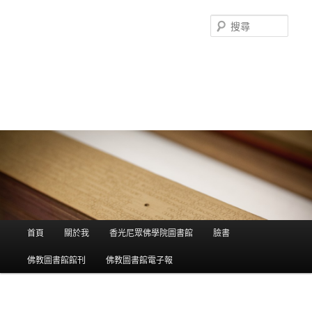
搜
尋
香光尼眾佛學院圖書館部落格
這是香光尼眾佛學院圖書館的部落格，願這座虛擬的知識殿堂，開啟您
智慧的泉源；在這裡尋訪到生命中的善知識，取得終身學習的資源。
主選單
首頁
關於我
香光尼眾佛學院圖書館
臉書
跳到主內容
跳到第二內容
佛教圖書館館刊
佛教圖書館電子報