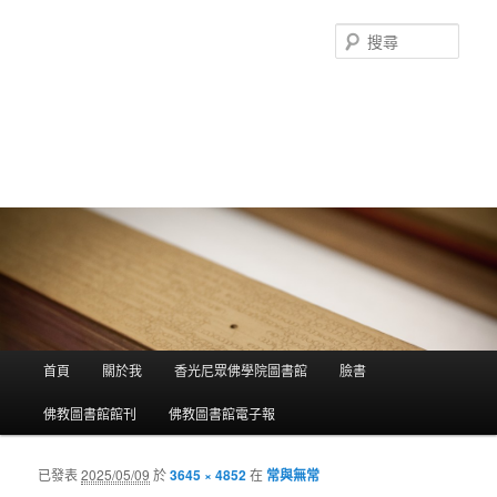
搜
尋
香光尼眾佛學院圖書館部落格
這是香光尼眾佛學院圖書館的部落格，願這座虛擬的知識殿堂，開啟您
智慧的泉源；在這裡尋訪到生命中的善知識，取得終身學習的資源。
主選單
首頁
關於我
香光尼眾佛學院圖書館
臉書
跳到主內容
跳到第二內容
佛教圖書館館刊
佛教圖書館電子報
已發表
2025/05/09
於
3645 × 4852
在
常與無常
圖