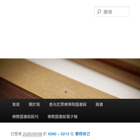
搜
尋
香光尼眾佛學院圖書館部落格
這是香光尼眾佛學院圖書館的部落格，願這座虛擬的知識殿堂，開啟您
智慧的泉源；在這裡尋訪到生命中的善知識，取得終身學習的資源。
主選單
首頁
關於我
香光尼眾佛學院圖書館
臉書
跳到主內容
跳到第二內容
佛教圖書館館刊
佛教圖書館電子報
已發表
2025/05/08
於
4280 × 3213
在
善待自己
圖