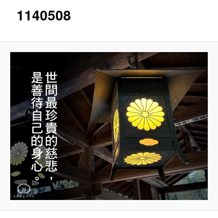
片
1140508
導
覽